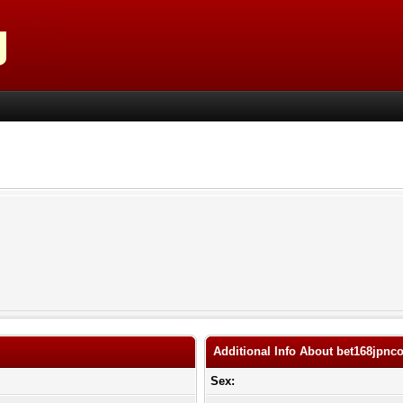
Additional Info About bet168jpn
Sex: