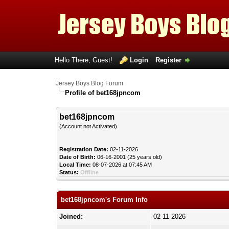
Hello There, Guest!
Login
Register
Jersey Boys Blog Forum
Profile of bet168jpncom
bet168jpncom
(Account not Activated)
Registration Date:
02-11-2026
Date of Birth:
06-16-2001 (25 years old)
Local Time:
08-07-2026 at 07:45 AM
Status:
Offline
bet168jpncom's Forum Info
Joined:
02-11-2026