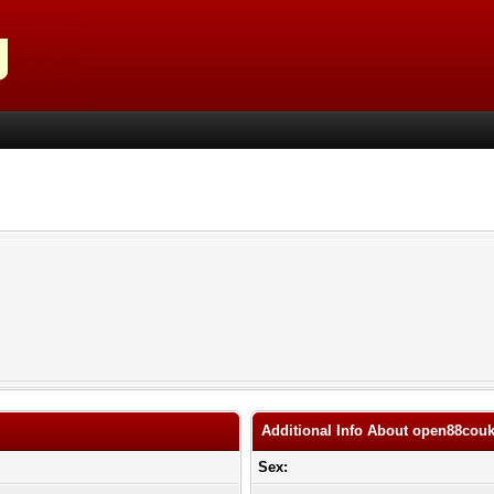
Additional Info About open88cou
Sex: