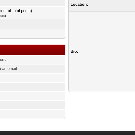
Location:
cent of total posts)
osts
)
Bio:
com/
 an email.