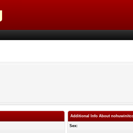
Additional Info About nohuwinit
Sex: