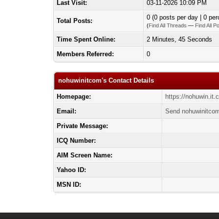
Last Visit:
03-11-2026 10:09 PM
0 (0 posts per day | 0 per
Total Posts:
(
Find All Threads
—
Find All P
Time Spent Online:
2 Minutes, 45 Seconds
Members Referred:
0
nohuwinitcom's Contact Details
Homepage:
https://nohuwin.it.
Email:
Send nohuwinitcom
Private Message:
ICQ Number:
AIM Screen Name:
Yahoo ID:
MSN ID: