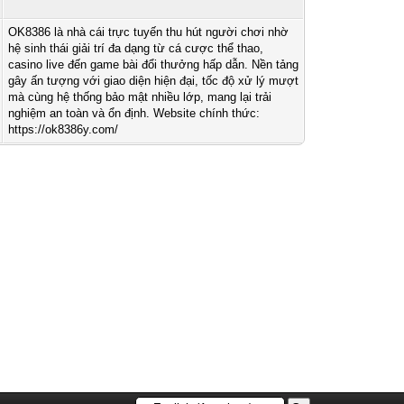
OK8386 là nhà cái trực tuyến thu hút người chơi nhờ
hệ sinh thái giải trí đa dạng từ cá cược thể thao,
casino live đến game bài đổi thưởng hấp dẫn. Nền tảng
gây ấn tượng với giao diện hiện đại, tốc độ xử lý mượt
mà cùng hệ thống bảo mật nhiều lớp, mang lại trải
nghiệm an toàn và ổn định. Website chính thức:
https://ok8386y.com/