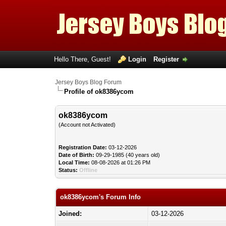
Hello There, Guest!
Login
Register
Jersey Boys Blog Forum
Profile of ok8386ycom
ok8386ycom
(Account not Activated)
Registration Date:
03-12-2026
Date of Birth:
09-29-1985 (40 years old)
Local Time:
08-08-2026 at 01:26 PM
Status:
Offline
ok8386ycom's Forum Info
Joined:
03-12-2026