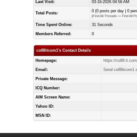
Last Visit:
03-16-2026 04:56 AM
0 (0 posts per day | 0 per
Total Posts:
(
Find All Threads
—
Find All P
Time Spent Online:
31 Seconds
Members Referred:
0
co88itcom1's Contact Details
Homepage:
https://co88.it.com
Email:
Send co88itcom1 a
Private Message:
ICQ Number:
AIM Screen Name:
Yahoo ID:
MSN ID: