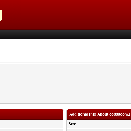
Additional Info About co88itcom1
Sex: