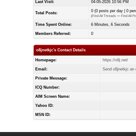
Last Visit:
04-05-2026 10:56 PM
0 (0 posts per day | 0 per
Total Posts:
(
Find All Threads
—
Find All P
Time Spent Online:
6 Minutes, 6 Seconds
Members Referred:
0
o8jnetkjc's Contact Details
Homepage:
https://o8j.net/
Email:
Send o8jnetkjc an 
Private Message:
ICQ Number:
AIM Screen Name:
Yahoo ID:
MSN ID: