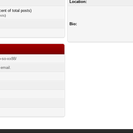
Location:
cent of total posts)
osts
)
Bio:
o-so-xx88/
email.