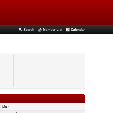
Search
Member List
Calendar
Male