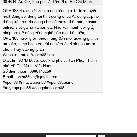
907B Đ. Âu Cơ, khu phố 7, Tân Phú, Hồ Chí Minh.
OPEN88 được biết đến là nền tảng giải trí trực tuyến
hoạt động sôi động tại thị trường châu Á, cung cấp hệ
thống trò chơi đa dạng như cá cược thể thao, casino
online, slot game và bắn cá. Nhờ vận hành với giấy
phép hợp lệ cùng công nghệ bảo mật tiên tiến,
OPEN88 hướng tới việc mang đến môi trường giải trí
an toàn, minh bạch và trải nghiệm ổn định cho người
chơi. Truy cập ngay tại :
Website : https://open88.bet/
Địa chỉ : 907B Đ. Âu Cơ, khu phố 7, Tân Phú, Thành
phố Hồ Chí Minh, Việt Nam
Số điện thoại : 0986445259
Email :
open88bet@gmail.com
#open88 #nhacaiopen88 #open88casino
#truycapopen88 #dangnhapopen88