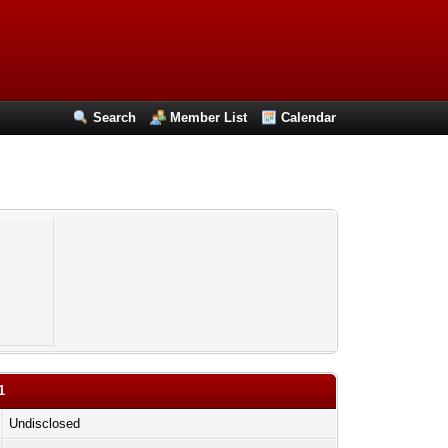
Search
Member List
Calendar
1
Undisclosed