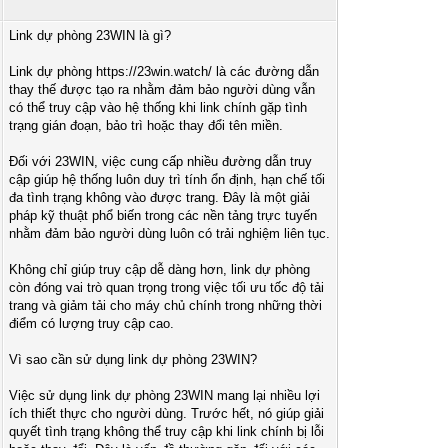
Link dự phòng 23WIN là gì?
Link dự phòng https://23win.watch/ là các đường dẫn
thay thế được tạo ra nhằm đảm bảo người dùng vẫn
có thể truy cập vào hệ thống khi link chính gặp tình
trạng gián đoạn, bảo trì hoặc thay đổi tên miền.
Đối với 23WIN, việc cung cấp nhiều đường dẫn truy
cập giúp hệ thống luôn duy trì tính ổn định, hạn chế tối
đa tình trạng không vào được trang. Đây là một giải
pháp kỹ thuật phổ biến trong các nền tảng trực tuyến
nhằm đảm bảo người dùng luôn có trải nghiệm liên tục.
Không chỉ giúp truy cập dễ dàng hơn, link dự phòng
còn đóng vai trò quan trọng trong việc tối ưu tốc độ tải
trang và giảm tải cho máy chủ chính trong những thời
điểm có lượng truy cập cao.
Vì sao cần sử dụng link dự phòng 23WIN?
Việc sử dụng link dự phòng 23WIN mang lại nhiều lợi
ích thiết thực cho người dùng. Trước hết, nó giúp giải
quyết tình trạng không thể truy cập khi link chính bị lỗi