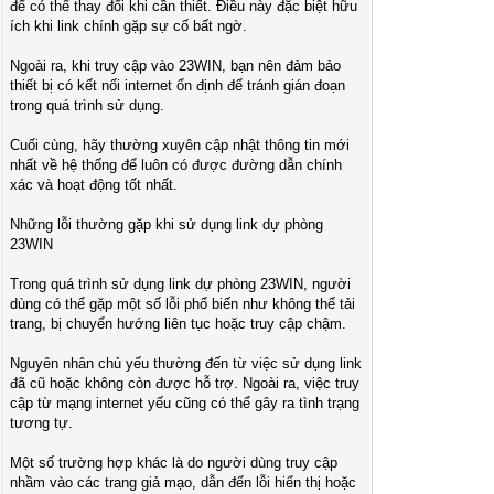
để có thể thay đổi khi cần thiết. Điều này đặc biệt hữu
ích khi link chính gặp sự cố bất ngờ.
Ngoài ra, khi truy cập vào 23WIN, bạn nên đảm bảo
thiết bị có kết nối internet ổn định để tránh gián đoạn
trong quá trình sử dụng.
Cuối cùng, hãy thường xuyên cập nhật thông tin mới
nhất về hệ thống để luôn có được đường dẫn chính
xác và hoạt động tốt nhất.
Những lỗi thường gặp khi sử dụng link dự phòng
23WIN
Trong quá trình sử dụng link dự phòng 23WIN, người
dùng có thể gặp một số lỗi phổ biến như không thể tải
trang, bị chuyển hướng liên tục hoặc truy cập chậm.
Nguyên nhân chủ yếu thường đến từ việc sử dụng link
đã cũ hoặc không còn được hỗ trợ. Ngoài ra, việc truy
cập từ mạng internet yếu cũng có thể gây ra tình trạng
tương tự.
Một số trường hợp khác là do người dùng truy cập
nhầm vào các trang giả mạo, dẫn đến lỗi hiển thị hoặc