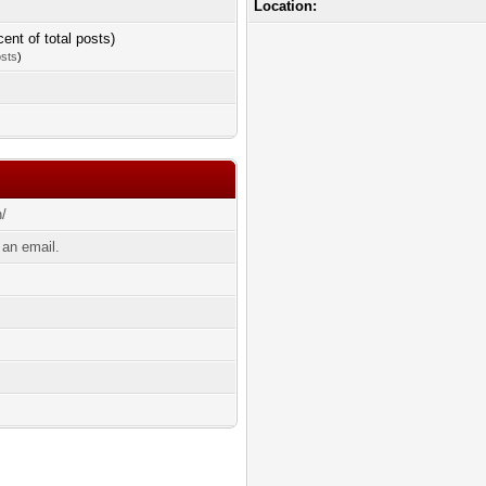
Location:
cent of total posts)
osts
)
h/
an email.