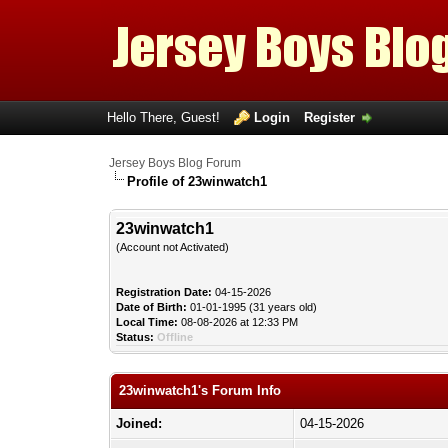
Hello There, Guest!
Login
Register
Jersey Boys Blog Forum
Profile of 23winwatch1
23winwatch1
(Account not Activated)
Registration Date:
04-15-2026
Date of Birth:
01-01-1995 (31 years old)
Local Time:
08-08-2026 at 12:33 PM
Status:
Offline
23winwatch1's Forum Info
Joined:
04-15-2026