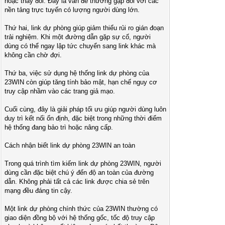
hoặc thay đổi. Đây là vấn đề thường gặp đối với các
nền tảng trực tuyến có lượng người dùng lớn.
Thứ hai, link dự phòng giúp giảm thiểu rủi ro gián đoạn
trải nghiệm. Khi một đường dẫn gặp sự cố, người
dùng có thể ngay lập tức chuyển sang link khác mà
không cần chờ đợi.
Thứ ba, việc sử dụng hệ thống link dự phòng của
23WIN còn giúp tăng tính bảo mật, hạn chế nguy cơ
truy cập nhầm vào các trang giả mạo.
Cuối cùng, đây là giải pháp tối ưu giúp người dùng luôn
duy trì kết nối ổn định, đặc biệt trong những thời điểm
hệ thống đang bảo trì hoặc nâng cấp.
Cách nhận biết link dự phòng 23WIN an toàn
Trong quá trình tìm kiếm link dự phòng 23WIN, người
dùng cần đặc biệt chú ý đến độ an toàn của đường
dẫn. Không phải tất cả các link được chia sẻ trên
mạng đều đáng tin cậy.
Một link dự phòng chính thức của 23WIN thường có
giao diện đồng bộ với hệ thống gốc, tốc độ truy cập