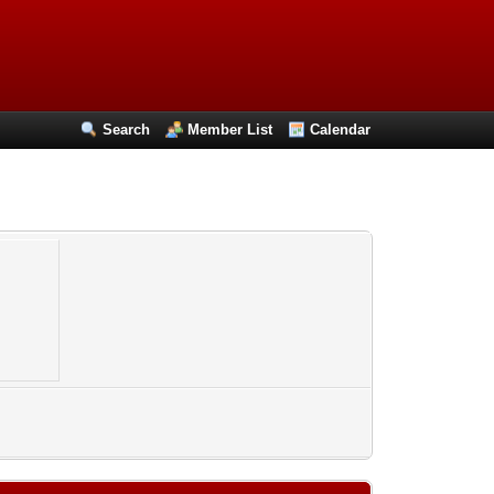
Search
Member List
Calendar