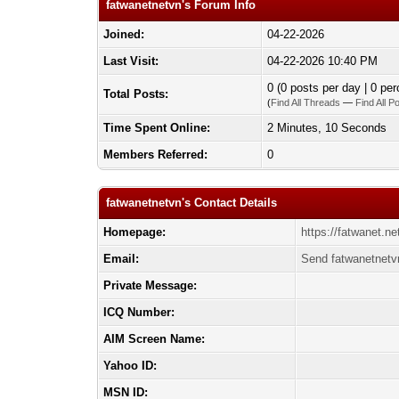
fatwanetnetvn's Forum Info
Joined:
04-22-2026
Last Visit:
04-22-2026 10:40 PM
0 (0 posts per day | 0 per
Total Posts:
(
Find All Threads
—
Find All P
Time Spent Online:
2 Minutes, 10 Seconds
Members Referred:
0
fatwanetnetvn's Contact Details
Homepage:
https://fatwanet.ne
Email:
Send fatwanetnetv
Private Message:
ICQ Number:
AIM Screen Name:
Yahoo ID:
MSN ID: