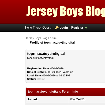
Hello There, Guest!
Login
Register
Jersey Boys Blog Forum
Profile of topnhacaiuytindigital
topnhacaiuytindigital
(Account not Activated)
Registration Date:
05-02-2026
Date of Birth:
02-03-2000 (26 years old)
Local Time:
08-06-2026 at 08:17 PM
Status:
Offline
topnhacaiuytindigital's Forum Info
Joined:
05-02-2026