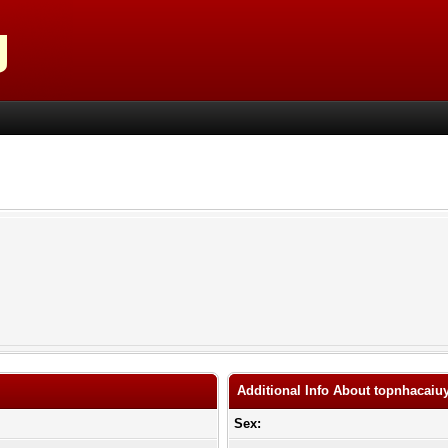
Additional Info About topnhacaiuy
Sex: