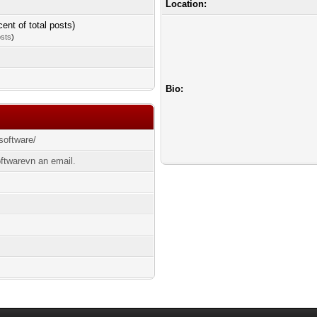
Location:
cent of total posts)
osts
)
Bio:
software/
twarevn an email.