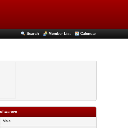
Search
Member List
Calendar
softwarevn
Male