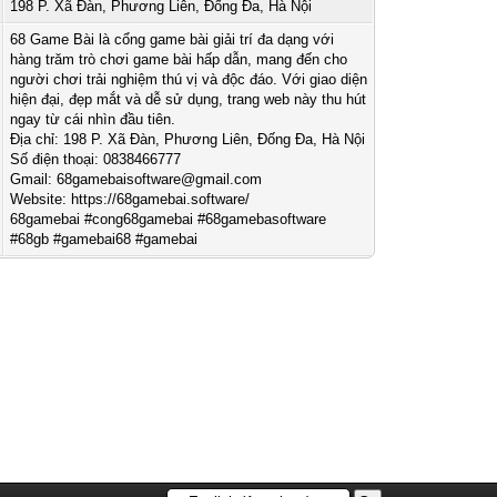
198 P. Xã Đàn, Phương Liên, Đống Đa, Hà Nội
68 Game Bài là cổng game bài giải trí đa dạng với
hàng trăm trò chơi game bài hấp dẫn, mang đến cho
người chơi trải nghiệm thú vị và độc đáo. Với giao diện
hiện đại, đẹp mắt và dễ sử dụng, trang web này thu hút
ngay từ cái nhìn đầu tiên.
Địa chỉ: 198 P. Xã Đàn, Phương Liên, Đống Đa, Hà Nội
Số điện thoại: 0838466777
Gmail:
68gamebaisoftware@gmail.com
Website: https://68gamebai.software/
68gamebai #cong68gamebai #68gamebasoftware
#68gb #gamebai68 #gamebai