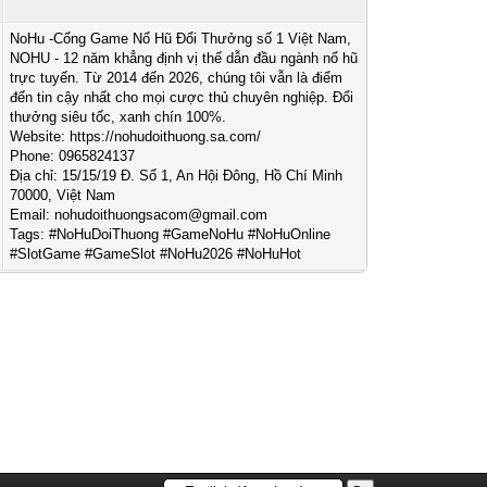
NoHu -Cổng Game Nổ Hũ Đổi Thưởng số 1 Việt Nam,
NOHU - 12 năm khẳng định vị thế dẫn đầu ngành nổ hũ
trực tuyến. Từ 2014 đến 2026, chúng tôi vẫn là điểm
đến tin cậy nhất cho mọi cược thủ chuyên nghiệp. Đổi
thưởng siêu tốc, xanh chín 100%.
Website: https://nohudoithuong.sa.com/
Phone: 0965824137
Địa chỉ: 15/15/19 Đ. Số 1, An Hội Đông, Hồ Chí Minh
70000, Việt Nam
Email:
nohudoithuongsacom@gmail.com
Tags: #NoHuDoiThuong #GameNoHu #NoHuOnline
#SlotGame #GameSlot #NoHu2026 #NoHuHot