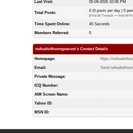
Last Visit:
05-09-2026 10:06 PM
0 (0 posts per day | 0 per
Total Posts:
(
Find All Threads
—
Find All P
Time Spent Online:
45 Seconds
Members Referred:
0
nohudoithuongsacom's Contact Details
Homepage:
https://nohudoithu
Email:
Send nohudoithuo
Private Message:
ICQ Number:
AIM Screen Name:
Yahoo ID:
MSN ID: