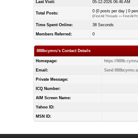
Last Visit:
05-12-2026 06:46 AM
0 (0 posts per day | 0 per
Total Posts:
(
Find All Threads
—
Find All P
Time Spent Online:
38 Seconds
Members Referred:
0
888bcymru's Contact Details
Homepage:
https://888b.cymru
Email:
Send 888bcymru a
Private Message:
ICQ Number:
AIM Screen Name:
Yahoo ID:
MSN ID: