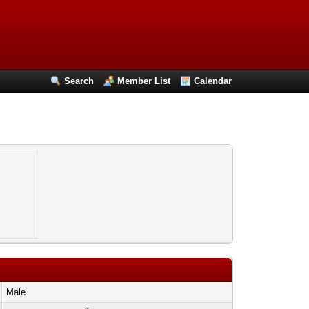
Search
Member List
Calendar
Male