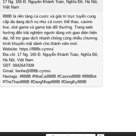
17 Ng. 165 Đ. Nguyễn Khánh Toàn, Nghĩa Đô, Hà Nội,
Việt Nam
888B là nền tảng cá cược và giải trí trực tuyến cung
cấp đa dạng dịch vụ như cá cược thể thao, casino
live, slot game và game bài đổi thưởng. Trang web
hướng đến trải nghiệm người dùng với giao diện hiện
đại, hỗ trợ giao dịch nhanh chóng cùng nhiều chương
trình khuyến mãi dành cho thành viên mới.
Website: https://888b.cymru/
Địa chỉ: 17 Ng. 165 Đ. Nguyễn Khánh Toàn, Nghĩa Đô,
Hà Nội, Việt Nam
SĐT: 0842647009
Gmail:
lienhe@888b.cymru
Hastags: #888B #NhaCai888B #Casino888B #888Bet
#TheThao888B #DangNhap888B #DangKy888B