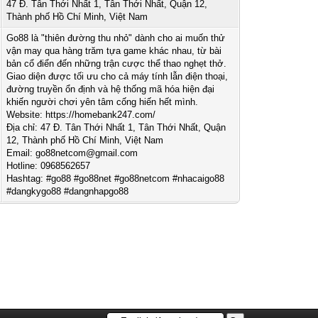
47 Đ. Tân Thới Nhất 1, Tân Thới Nhất, Quận 12,
Thành phố Hồ Chí Minh, Việt Nam
Go88 là "thiên đường thu nhỏ" dành cho ai muốn thử
vận may qua hàng trăm tựa game khác nhau, từ bài
bản cổ điển đến những trận cược thể thao nghẹt thở.
Giao diện được tối ưu cho cả máy tính lẫn điện thoại,
đường truyền ổn định và hệ thống mã hóa hiện đại
khiến người chơi yên tâm cống hiến hết mình.
Website: https://homebank247.com/
Địa chỉ: 47 Đ. Tân Thới Nhất 1, Tân Thới Nhất, Quận
12, Thành phố Hồ Chí Minh, Việt Nam
Email:
go88netcom@gmail.com
Hotline: 0968562657
Hashtag: #go88 #go88net #go88netcom #nhacaigo88
#dangkygo88 #dangnhapgo88