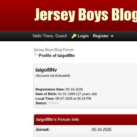
Hello There, Guest!
Login
Register
Jersey Boys Blog Forum
Profile of taigo88tv
taigo88tv
(Account not Activated)
Registration Date:
05-16-2026
Date of Birth:
01-01-1999 (27 years old)
Local Time:
08-07-2026 at 06:19 PM
Status:
Offline
taigo88tv's Forum Info
Joined:
05-16-2026