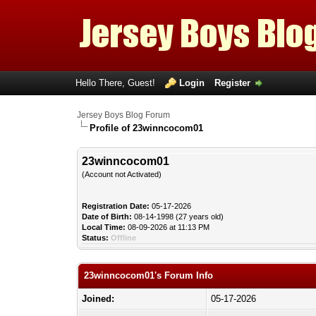
Hello There, Guest!
Login
Register
Jersey Boys Blog Forum
Profile of 23winncocom01
23winncocom01
(Account not Activated)
Registration Date:
05-17-2026
Date of Birth:
08-14-1998 (27 years old)
Local Time:
08-09-2026 at 11:13 PM
Status:
Offline
23winncocom01's Forum Info
Joined:
05-17-2026