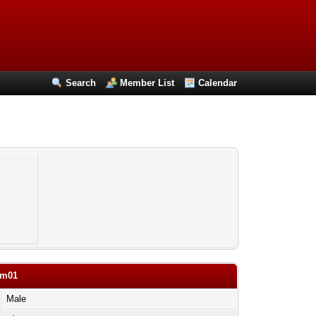
Search
Member List
Calendar
om01
Male